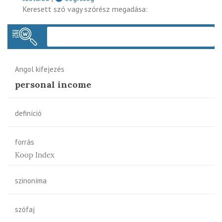
Keresett szó vagy szórész megadása:
Keres
Angol kifejezés
personal income
definíció
forrás
Koop Index
szinoníma
szófaj