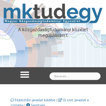
A közgazdaságtudományi közélet
megújulásáért
Whe
|
Fejlesztési javaslat küldése
Új szót javaslok a
|
Segítség
szótárba