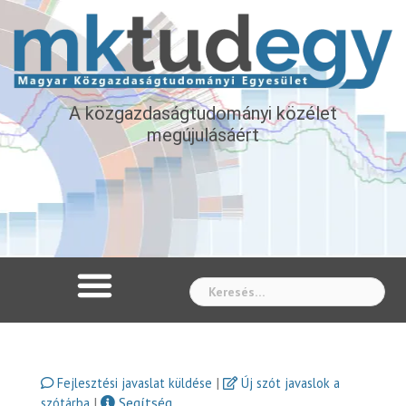
A közgazdaságtudományi közélet
megújulásáért
Whe
|
Fejlesztési javaslat küldése
Új szót javaslok a
|
Segítség
szótárba