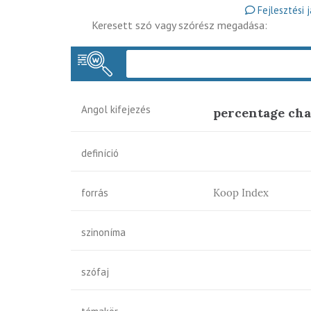
Fejlesztési 
Keresett szó vagy szórész megadása:
Angol kifejezés
percentage ch
definíció
forrás
Koop Index
szinoníma
szófaj