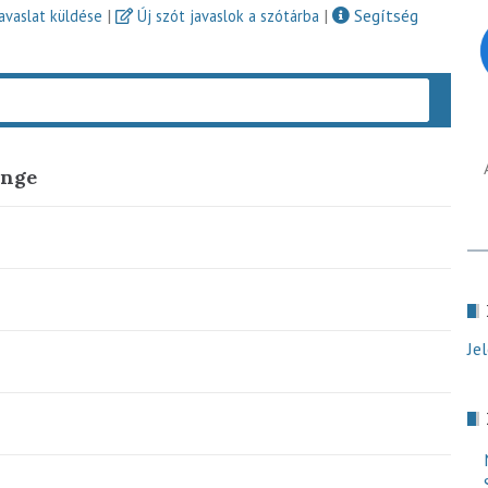
|
|
Segítség
javaslat küldése
Új szót javaslok a szótárba
Keres
ange
Je