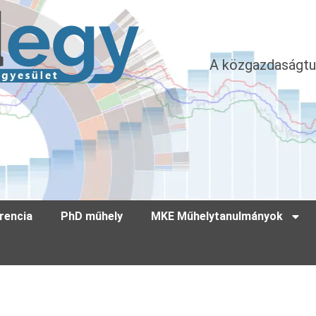
A közgazdaságtu
rencia
PhD műhely
MKE Műhelytanulmányok