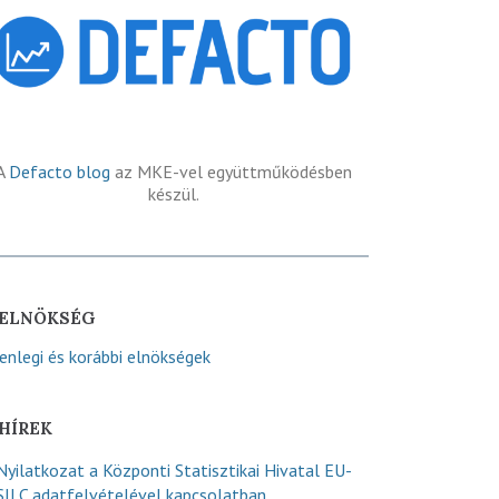
A
Defacto blog
az MKE-vel együttműködésben
készül.
ELNÖKSÉG
lenlegi és korábbi elnökségek
HÍREK
Nyilatkozat a Központi Statisztikai Hivatal EU-
SILC adatfelvételével kapcsolatban