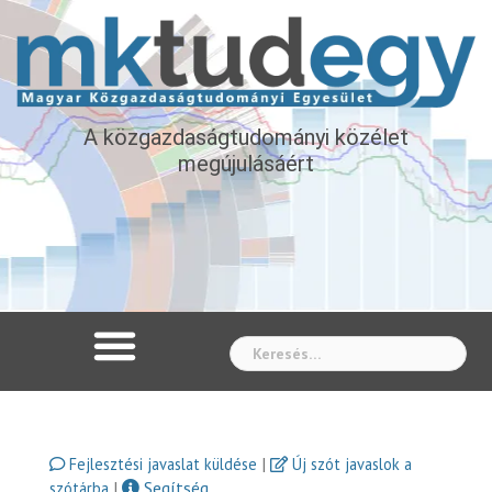
A közgazdaságtudományi közélet
megújulásáért
Whe
|
Fejlesztési javaslat küldése
Új szót javaslok a
|
Segítség
szótárba