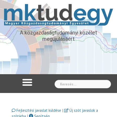
A közgazdaságtudományi közélet
megújulásáért
Whe
|
Fejlesztési javaslat küldése
Új szót javaslok a
|
Segítség
szótárba