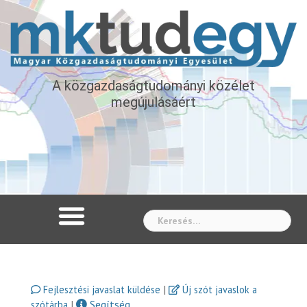
A közgazdaságtudományi közélet
megújulásáért
Whe
|
Fejlesztési javaslat küldése
Új szót javaslok a
|
Segítség
szótárba