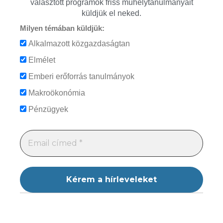
választott programok friss műhelytanulmányait
küldjük el neked.
Milyen témában küldjük:
Alkalmazott közgazdaságtan
Elmélet
Emberi erőforrás tanulmányok
Makroökonómia
Pénzügyek