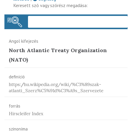
Keresett szó vagy szórész megadása:
Keres
Angol kifejezés
North Atlantic Treaty Organization
(NATO)
definíció
https://hu.wikipedia.org/wiki/%C3%89szak-
atlanti_Szerz%C5%91d%C3%A9s_Szervezete
forrás
Hirscleifer Index
szinoníma