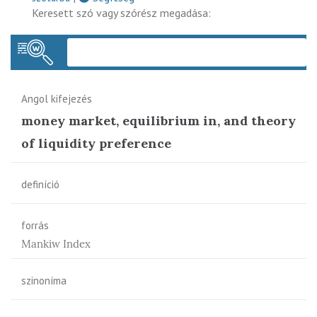
Keresett szó vagy szórész megadása:
Keres
Angol kifejezés
money market, equilibrium in, and theory
of liquidity preference
definíció
forrás
Mankiw Index
szinoníma