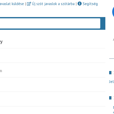
|
|
Segítség
javaslat küldése
Új szót javaslok a szótárba
Keres
cy
m
Je