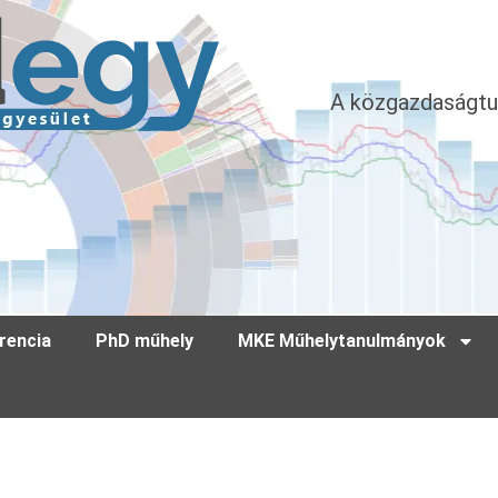
A közgazdaságtu
rencia
PhD műhely
MKE Műhelytanulmányok