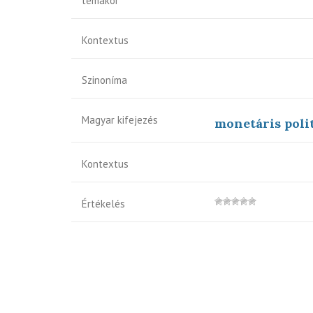
témakör
Kontextus
Szinoníma
Magyar kifejezés
monetáris poli
Kontextus
Értékelés