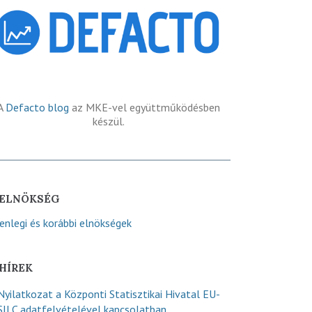
A
Defacto blog
az MKE-vel együttműködésben
készül.
ELNÖKSÉG
lenlegi és korábbi elnökségek
HÍREK
Nyilatkozat a Központi Statisztikai Hivatal EU-
SILC adatfelvételével kapcsolatban