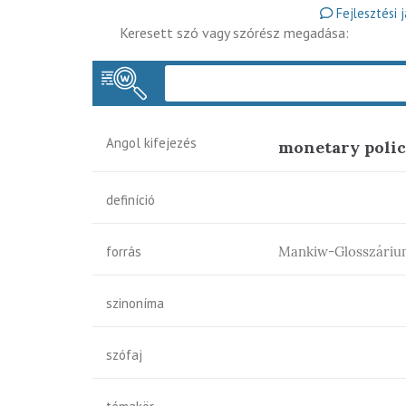
Fejlesztési 
Keresett szó vagy szórész megadása:
Angol kifejezés
monetary poli
definíció
forrás
Mankiw-Glosszáriu
szinoníma
szófaj