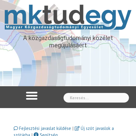
A közgazdaságtudományi közélet
megújulásáért
Whe
|
Fejlesztési javaslat küldése
Új szót javaslok a
|
Segítség
szótárba