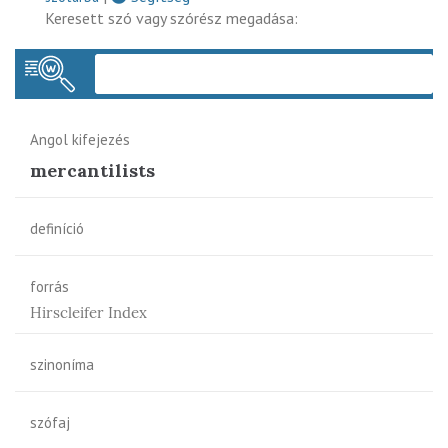
Keresett szó vagy szórész megadása:
Keres
Angol kifejezés
mercantilists
definíció
forrás
Hirscleifer Index
szinoníma
szófaj