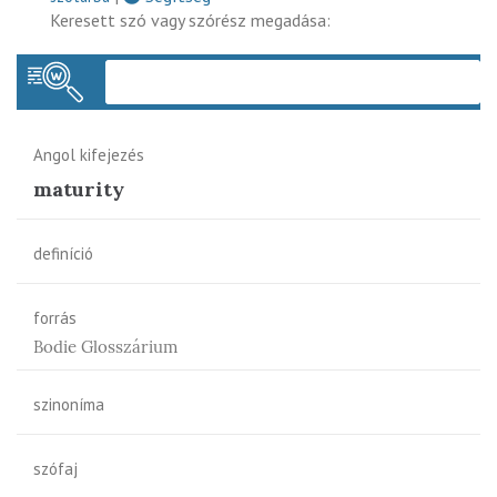
Keresett szó vagy szórész megadása:
Keres
Angol kifejezés
maturity
definíció
forrás
Bodie Glosszárium
szinoníma
szófaj