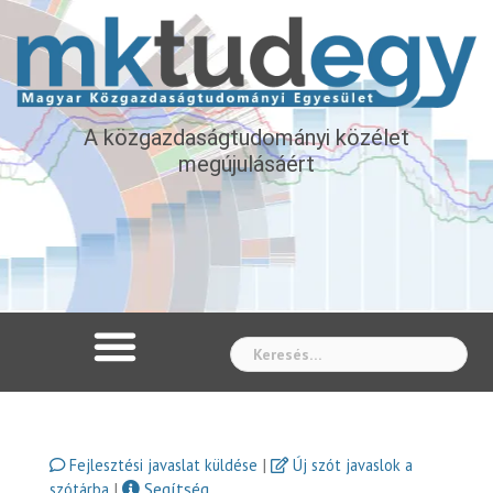
A közgazdaságtudományi közélet
megújulásáért
Whe
|
Fejlesztési javaslat küldése
Új szót javaslok a
|
Segítség
szótárba