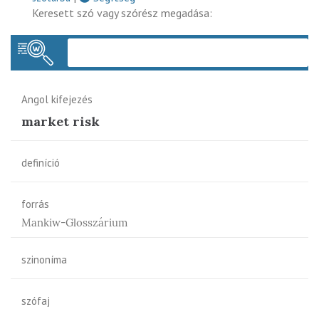
Keresett szó vagy szórész megadása:
Keres
Angol kifejezés
market risk
definíció
forrás
Mankiw-Glosszárium
szinoníma
szófaj