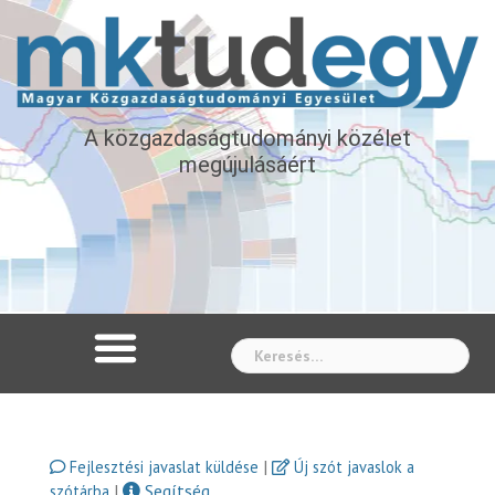
A közgazdaságtudományi közélet
megújulásáért
Whe
|
Fejlesztési javaslat küldése
Új szót javaslok a
|
Segítség
szótárba