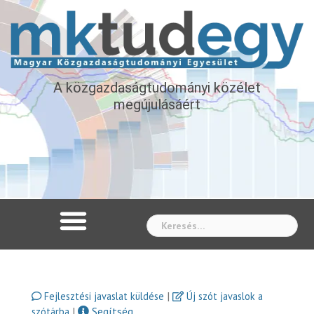
A közgazdaságtudományi közélet
megújulásáért
Whe
|
Fejlesztési javaslat küldése
Új szót javaslok a
|
Segítség
szótárba