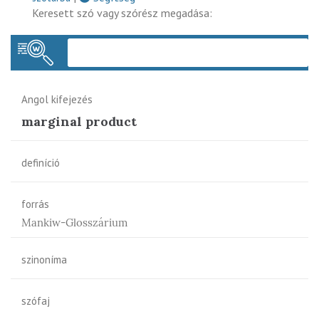
Keresett szó vagy szórész megadása:
Keres
Angol kifejezés
marginal product
definíció
forrás
Mankiw-Glosszárium
szinoníma
szófaj