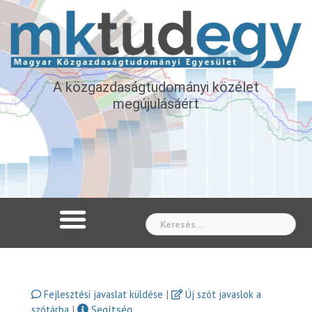
A közgazdaságtudományi közélet
megújulásáért
Whe
|
Fejlesztési javaslat küldése
Új szót javaslok a
|
Segítség
szótárba