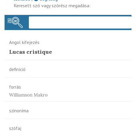
Keresett szó vagy szórész megadása:
Keres
Angol kifejezés
Lucas cristique
definíció
forrás
Williamson Makro
szinoníma
szófaj