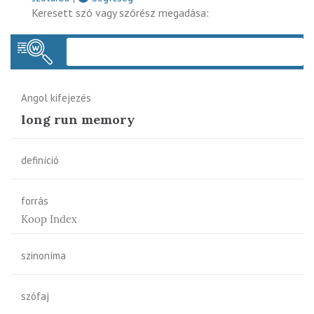
Keresett szó vagy szórész megadása:
Keres
Angol kifejezés
long run memory
definíció
forrás
Koop Index
szinoníma
szófaj