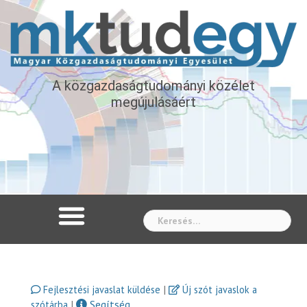
A közgazdaságtudományi közélet
megújulásáért
Whe
|
Fejlesztési javaslat küldése
Új szót javaslok a
|
Segítség
szótárba