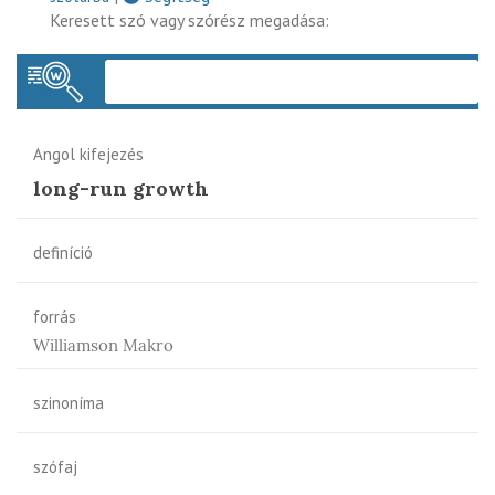
Keresett szó vagy szórész megadása:
Keres
Angol kifejezés
long-run growth
definíció
forrás
Williamson Makro
szinoníma
szófaj