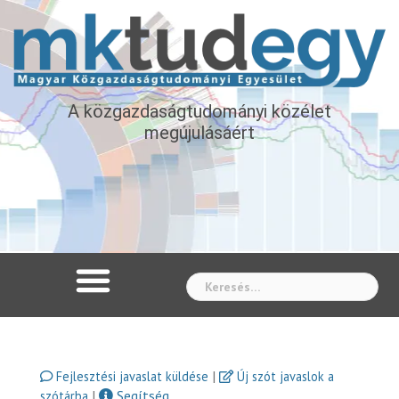
A közgazdaságtudományi közélet
megújulásáért
Whe
|
Fejlesztési javaslat küldése
Új szót javaslok a
|
Segítség
szótárba