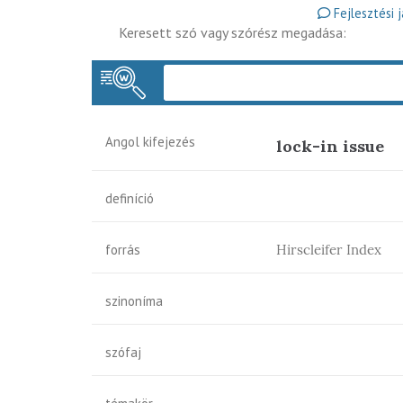
Fejlesztési 
Keresett szó vagy szórész megadása:
Angol kifejezés
lock-in issue
definíció
forrás
Hirscleifer Index
szinoníma
szófaj