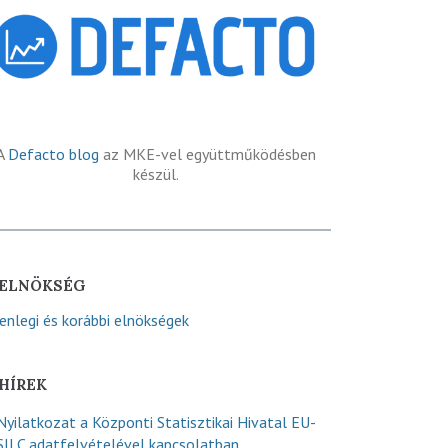
A
Defacto blog
az MKE-vel együttműködésben
készül.
ELNÖKSÉG
lenlegi és korábbi elnökségek
HÍREK
Nyilatkozat a Központi Statisztikai Hivatal EU-
SILC adatfelvételével kapcsolatban