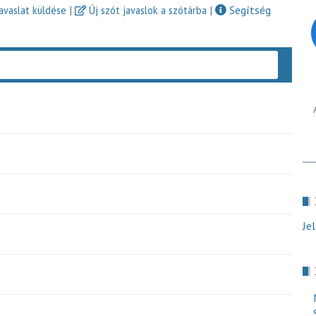
|
|
Segítség
javaslat küldése
Új szót javaslok a szótárba
Keres
Je