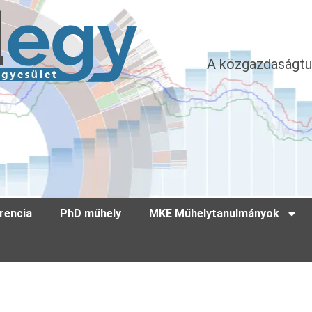
A közgazdaságtu
rencia
PhD műhely
MKE Műhelytanulmányok