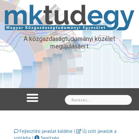
A közgazdaságtudományi közélet
megújulásáért
Whe
|
Fejlesztési javaslat küldése
Új szót javaslok a
|
Segítség
szótárba