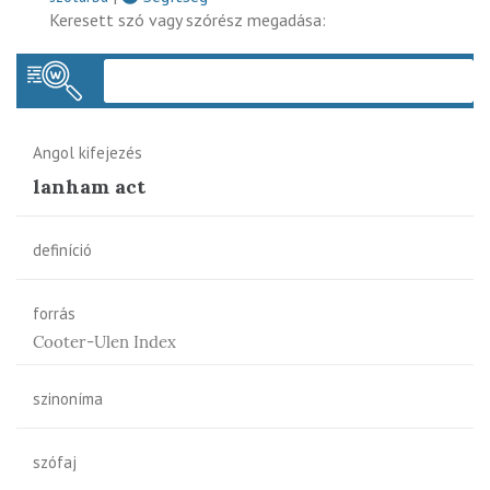
Keresett szó vagy szórész megadása:
Keres
Angol kifejezés
lanham act
definíció
forrás
Cooter-Ulen Index
szinoníma
szófaj