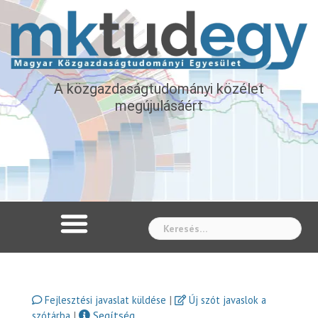
A közgazdaságtudományi közélet
megújulásáért
Whe
|
Fejlesztési javaslat küldése
Új szót javaslok a
|
Segítség
szótárba