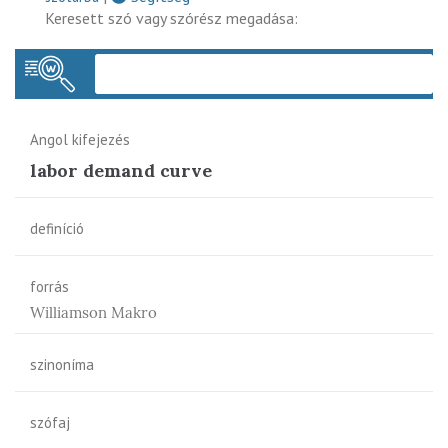
Keresett szó vagy szórész megadása:
Keres
Angol kifejezés
labor demand curve
definíció
forrás
Williamson Makro
szinoníma
szófaj