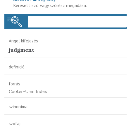
Keresett szó vagy szórész megadása:
Keres
Angol kifejezés
judgment
definíció
forrás
Cooter-Ulen Index
szinoníma
szófaj