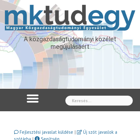
A közgazdaságtudományi közélet
megújulásáért
Whe
|
Fejlesztési javaslat küldése
Új szót javaslok a
|
Segítség
szótárba