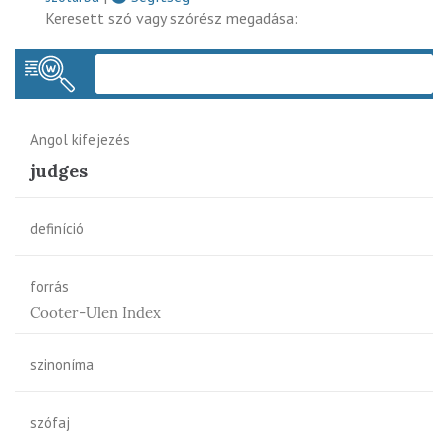
Keresett szó vagy szórész megadása:
Keres
Angol kifejezés
judges
definíció
forrás
Cooter-Ulen Index
szinoníma
szófaj