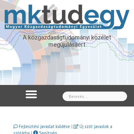
A közgazdaságtudományi közélet
megújulásáért
Whe
|
Fejlesztési javaslat küldése
Új szót javaslok a
|
Segítség
szótárba