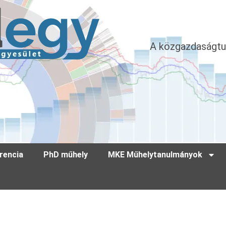
A közgazdaságtu
rencia
PhD műhely
MKE Műhelytanulmányok