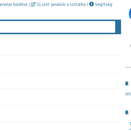
|
|
Segítség
javaslat küldése
Új szót javaslok a szótárba
Keres
Je