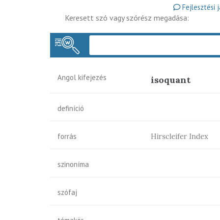
Fejlesztési 
Keresett szó vagy szórész megadása:
Angol kifejezés
isoquant
definíció
forrás
Hirscleifer Index
szinoníma
szófaj