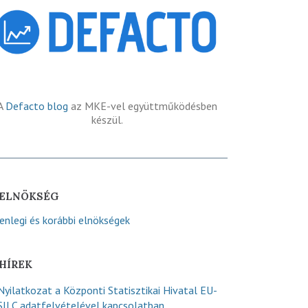
A
Defacto blog
az MKE-vel együttműködésben
készül.
ELNÖKSÉG
lenlegi és korábbi elnökségek
HÍREK
Nyilatkozat a Központi Statisztikai Hivatal EU-
SILC adatfelvételével kapcsolatban