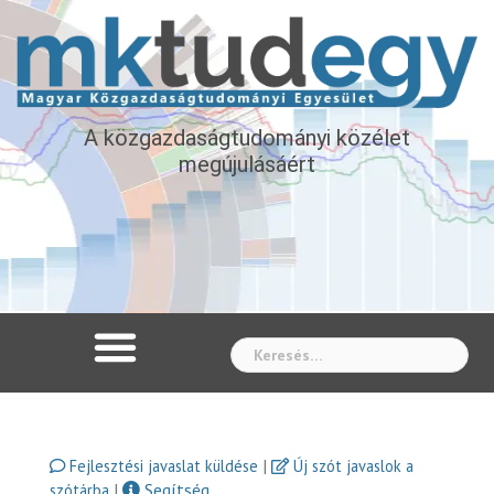
A közgazdaságtudományi közélet
megújulásáért
Whe
|
Fejlesztési javaslat küldése
Új szót javaslok a
|
Segítség
szótárba