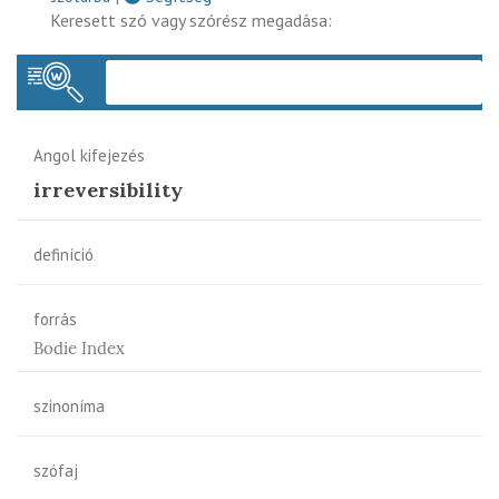
Keresett szó vagy szórész megadása:
Keres
Angol kifejezés
irreversibility
definíció
forrás
Bodie Index
szinoníma
szófaj