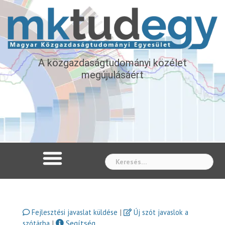
A közgazdaságtudományi közélet
megújulásáért
Whe
|
Fejlesztési javaslat küldése
Új szót javaslok a
|
Segítség
szótárba