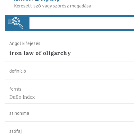
Keresett szó vagy szórész megadása:
Keres
Angol kifejezés
iron law of oligarchy
definíció
forrás
Duflo Index
szinoníma
szófaj