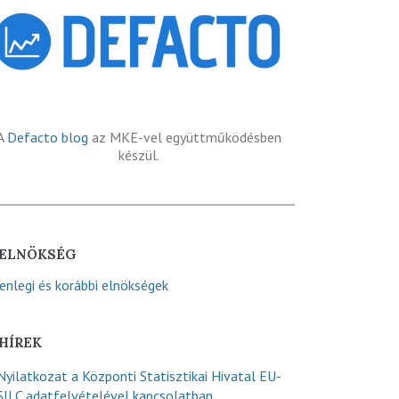
A
Defacto blog
az MKE-vel együttműködésben
készül.
ELNÖKSÉG
lenlegi és korábbi elnökségek
HÍREK
Nyilatkozat a Központi Statisztikai Hivatal EU-
SILC adatfelvételével kapcsolatban