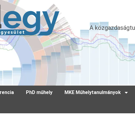
A közgazdaságtu
rencia
PhD műhely
MKE Műhelytanulmányok