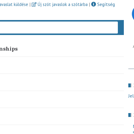
|
|
Segítség
javaslat küldése
Új szót javaslok a szótárba
Keres
onships
Je