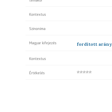
témakör
Kontextus
Szinoníma
Magyar kifejezés
fordított arán
Kontextus
Értékelés