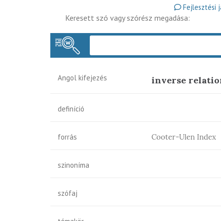
Fejlesztési 
Keresett szó vagy szórész megadása:
Angol kifejezés
inverse relati
definíció
forrás
Cooter-Ulen Index
szinoníma
szófaj