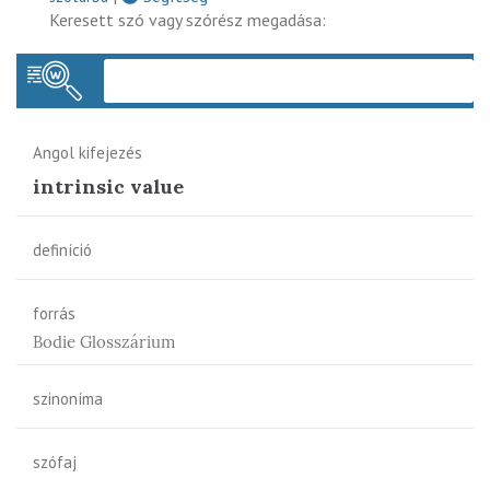
Keresett szó vagy szórész megadása:
Keres
Angol kifejezés
intrinsic value
definíció
forrás
Bodie Glosszárium
szinoníma
szófaj