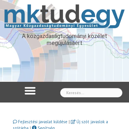
A közgazdaságtudományi közélet
megújulásáért
Whe
|
Fejlesztési javaslat küldése
Új szót javaslok a
|
Segítség
szótárba