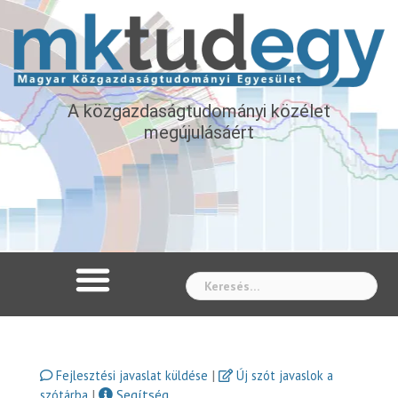
A közgazdaságtudományi közélet
megújulásáért
Whe
|
Fejlesztési javaslat küldése
Új szót javaslok a
|
Segítség
szótárba