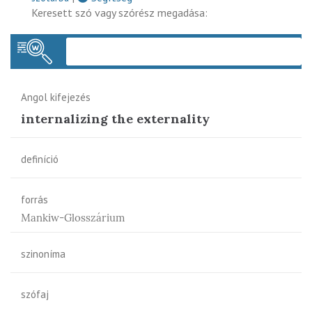
Keresett szó vagy szórész megadása:
Keres
Angol kifejezés
internalizing the externality
definíció
forrás
Mankiw-Glosszárium
szinoníma
szófaj