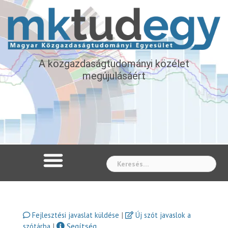
A közgazdaságtudományi közélet
megújulásáért
Whe
|
Fejlesztési javaslat küldése
Új szót javaslok a
|
Segítség
szótárba