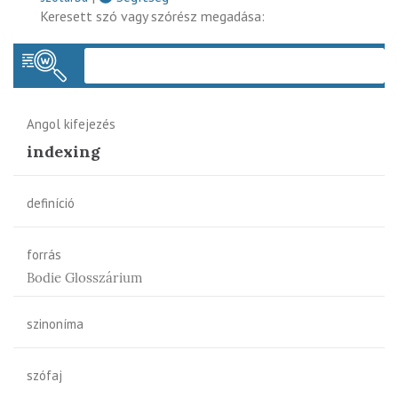
Keresett szó vagy szórész megadása:
Keres
Angol kifejezés
indexing
definíció
forrás
Bodie Glosszárium
szinoníma
szófaj