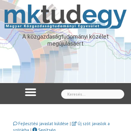
A közgazdaságtudományi közélet
megújulásáért
Whe
|
Fejlesztési javaslat küldése
Új szót javaslok a
|
Segítség
szótárba