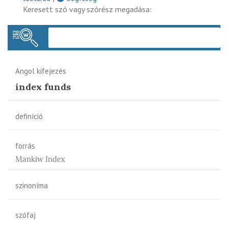
Keresett szó vagy szórész megadása:
Keres
Angol kifejezés
index funds
definíció
forrás
Mankiw Index
szinoníma
szófaj