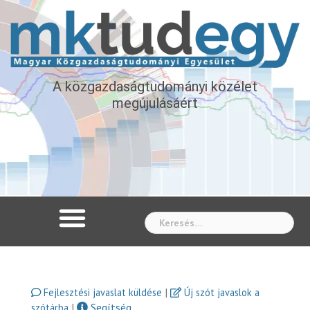
A közgazdaságtudományi közélet
megújulásáért
Whe
|
Fejlesztési javaslat küldése
Új szót javaslok a
|
Segítség
szótárba