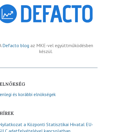
A
Defacto blog
az MKE-vel együttműködésben
készül.
ELNÖKSÉG
lenlegi és korábbi elnökségek
HÍREK
Nyilatkozat a Központi Statisztikai Hivatal EU-
SILC adatfelvételével kapcsolatban