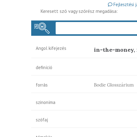
Fejlesztési 
Keresett szó vagy szórész megadása:
Angol kifejezés
in-the-money, 
definíció
forrás
Bodie Glosszárium
szinoníma
szófaj