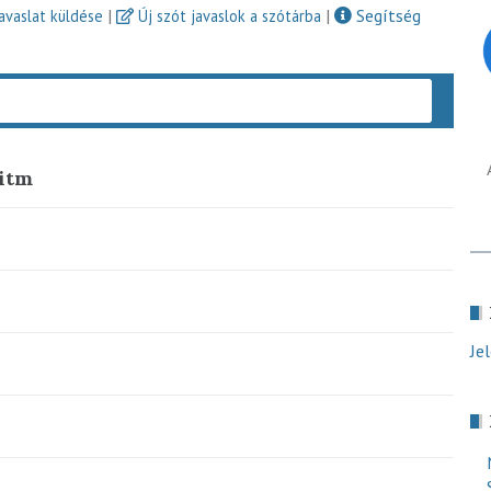
|
|
Segítség
javaslat küldése
Új szót javaslok a szótárba
Keres
itm
Je