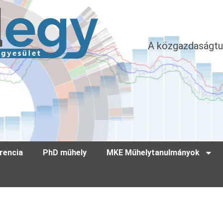
A közgazdaságtu
rencia
PhD műhely
MKE Műhelytanulmányok