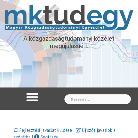
A közgazdaságtudományi közélet
megújulásáért
Whe
|
Fejlesztési javaslat küldése
Új szót javaslok a
|
Segítség
szótárba