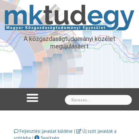
A közgazdaságtudományi közélet
megújulásáért
Whe
|
Fejlesztési javaslat küldése
Új szót javaslok a
|
Segítség
szótárba