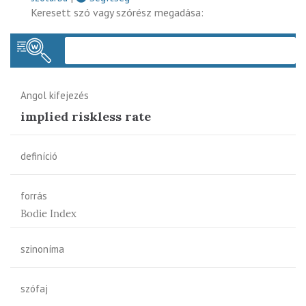
Keresett szó vagy szórész megadása:
Keres
Angol kifejezés
implied riskless rate
definíció
forrás
Bodie Index
szinoníma
szófaj