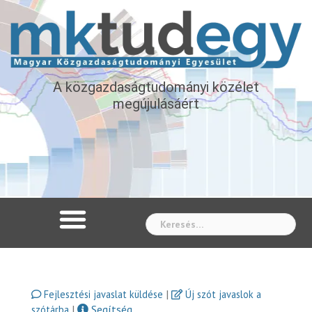
A közgazdaságtudományi közélet
megújulásáért
Whe
|
Fejlesztési javaslat küldése
Új szót javaslok a
|
Segítség
szótárba