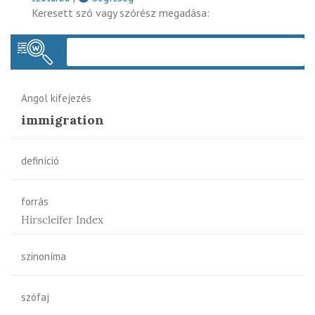
Keresett szó vagy szórész megadása:
Keres
Angol kifejezés
immigration
definíció
forrás
Hirscleifer Index
szinoníma
szófaj