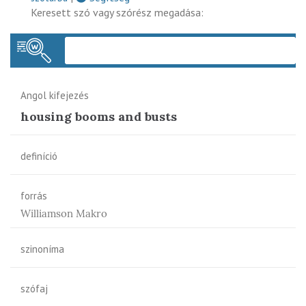
Keresett szó vagy szórész megadása:
Keres
Angol kifejezés
housing booms and busts
definíció
forrás
Williamson Makro
szinoníma
szófaj