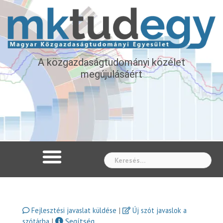
A közgazdaságtudományi közélet
megújulásáért
Whe
|
Fejlesztési javaslat küldése
Új szót javaslok a
|
Segítség
szótárba