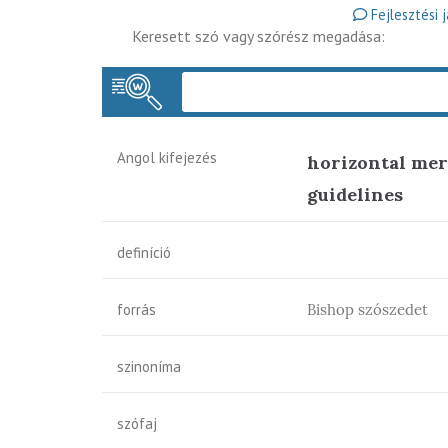
Fejlesztési 
Keresett szó vagy szórész megadása:
Angol kifejezés
horizontal mer
guidelines
definíció
forrás
Bishop szószedet
szinoníma
szófaj