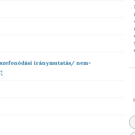
sszefonódási iránymutatás/ nem-
¦