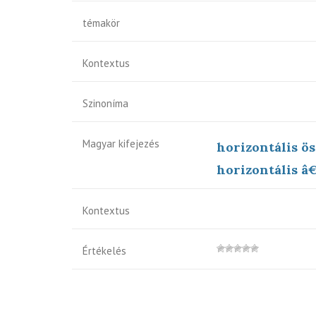
témakör
Kontextus
Szinoníma
Magyar kifejezés
horizontális ö
horizontális â€
Kontextus
Értékelés