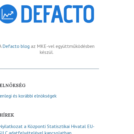
A
Defacto blog
az MKE-vel együttműködésben
készül.
ELNÖKSÉG
lenlegi és korábbi elnökségek
HÍREK
Nyilatkozat a Központi Statisztikai Hivatal EU-
SILC adatfelvételével kapcsolatban