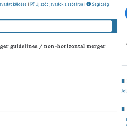
|
|
Segítség
javaslat küldése
Új szót javaslok a szótárba
Keres
ger guidelines / non-horizontal merger
Je