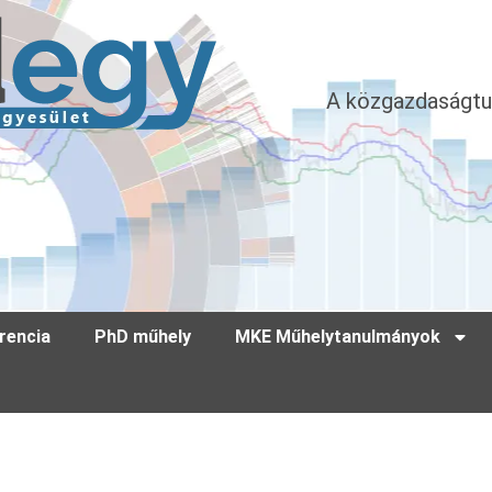
A közgazdaságtu
rencia
PhD műhely
MKE Műhelytanulmányok