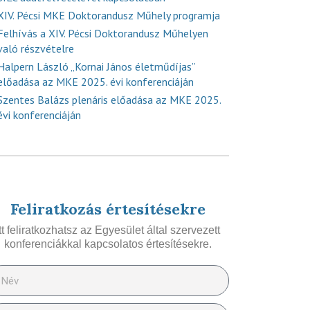
XIV. Pécsi MKE Doktorandusz Műhely programja
Felhívás a XIV. Pécsi Doktorandusz Műhelyen
való részvételre
Halpern László „Kornai János életműdíjas”
előadása az MKE 2025. évi konferenciáján
Szentes Balázs plenáris előadása az MKE 2025.
évi konferenciáján
Feliratkozás értesítésekre
Itt feliratkozhatsz az Egyesület által szervezett
konferenciákkal kapcsolatos értesítésekre.