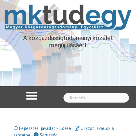
A közgazdaságtudományi közélet
megújulásáért
Whe
|
Fejlesztési javaslat küldése
Új szót javaslok a
|
Segítség
szótárba