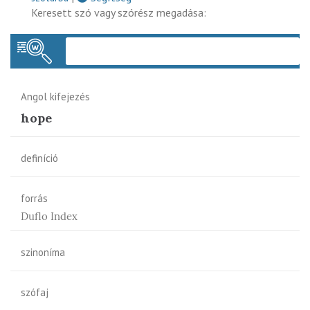
Keresett szó vagy szórész megadása:
Keres
Angol kifejezés
hope
definíció
forrás
Duflo Index
szinoníma
szófaj