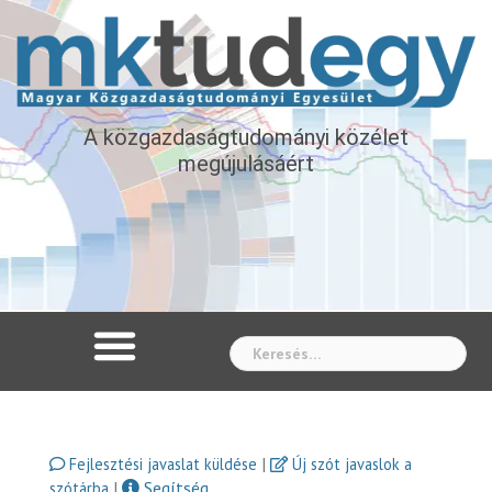
A közgazdaságtudományi közélet
megújulásáért
Whe
|
Fejlesztési javaslat küldése
Új szót javaslok a
|
Segítség
szótárba