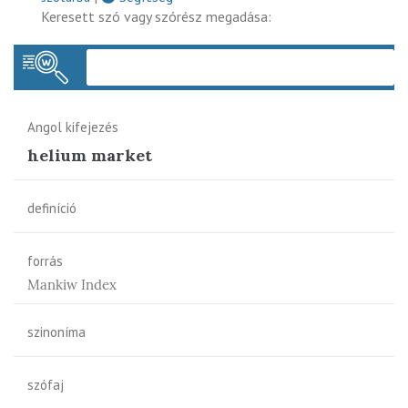
Keresett szó vagy szórész megadása:
Keres
Angol kifejezés
helium market
definíció
forrás
Mankiw Index
szinoníma
szófaj