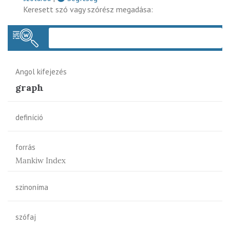
Keresett szó vagy szórész megadása:
Keres
Angol kifejezés
graph
definíció
forrás
Mankiw Index
szinoníma
szófaj