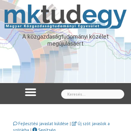
A közgazdaságtudományi közélet
megújulásáért
Whe
|
Fejlesztési javaslat küldése
Új szót javaslok a
|
Segítség
szótárba