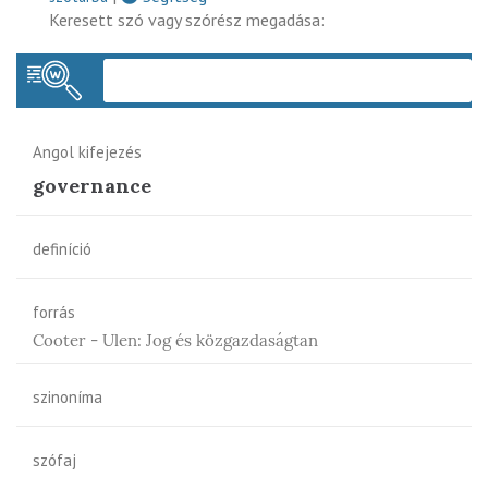
Keresett szó vagy szórész megadása:
Keres
Angol kifejezés
governance
definíció
forrás
Cooter - Ulen: Jog és közgazdaságtan
szinoníma
szófaj