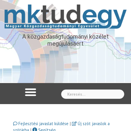
A közgazdaságtudományi közélet
megújulásáért
Whe
|
Fejlesztési javaslat küldése
Új szót javaslok a
|
Segítség
szótárba