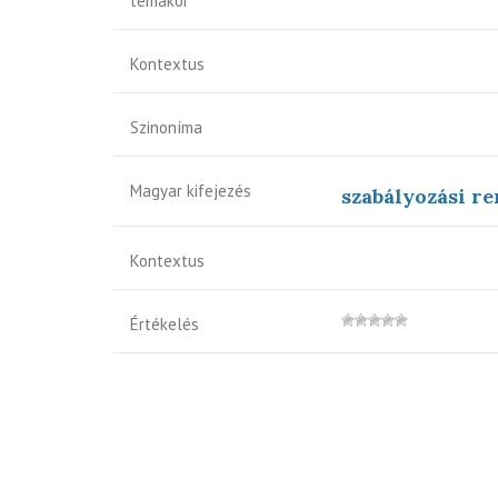
témakör
Kontextus
Szinoníma
Magyar kifejezés
szabályozási r
Kontextus
Értékelés