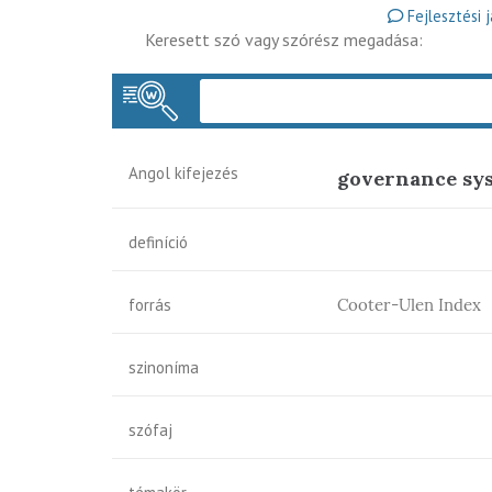
Fejlesztési 
Keresett szó vagy szórész megadása:
Angol kifejezés
governance sy
definíció
forrás
Cooter-Ulen Index
szinoníma
szófaj