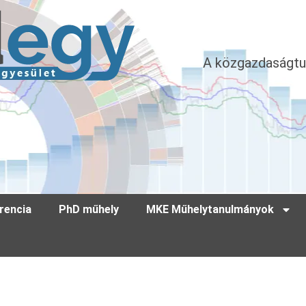
A közgazdaságtu
rencia
PhD műhely
MKE Műhelytanulmányok