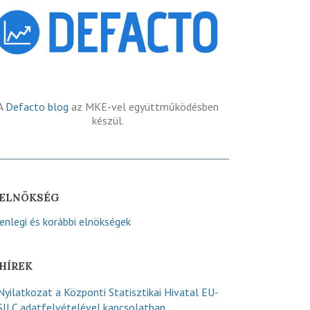
A
Defacto blog
az MKE-vel együttműködésben
készül.
ELNÖKSÉG
lenlegi és korábbi elnökségek
HÍREK
Nyilatkozat a Központi Statisztikai Hivatal EU-
SILC adatfelvételével kapcsolatban