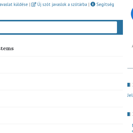
|
|
Segítség
javaslat küldése
Új szót javaslok a szótárba
Keres
stems
Je