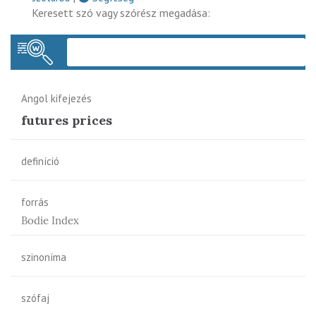
Keresett szó vagy szórész megadása:
Keres
Angol kifejezés
futures prices
definíció
forrás
Bodie Index
szinoníma
szófaj