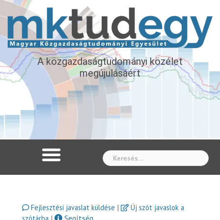
A közgazdaságtudományi közélet
megújulásáért
Whe
|
Fejlesztési javaslat küldése
Új szót javaslok a
|
Segítség
szótárba