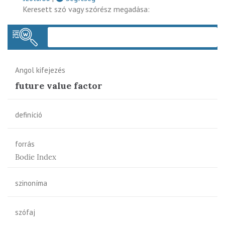
Keresett szó vagy szórész megadása:
Keres
Angol kifejezés
future value factor
definíció
forrás
Bodie Index
szinoníma
szófaj