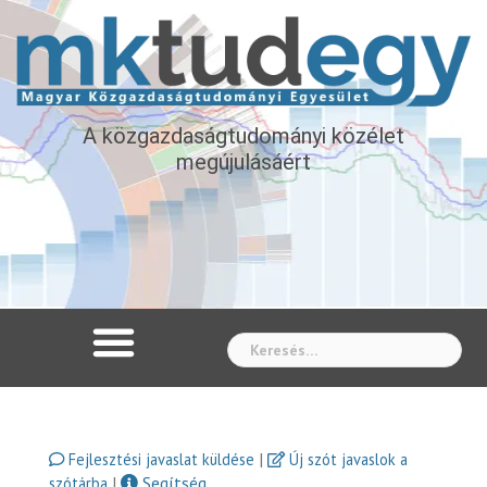
A közgazdaságtudományi közélet
megújulásáért
Whe
|
Fejlesztési javaslat küldése
Új szót javaslok a
|
Segítség
szótárba