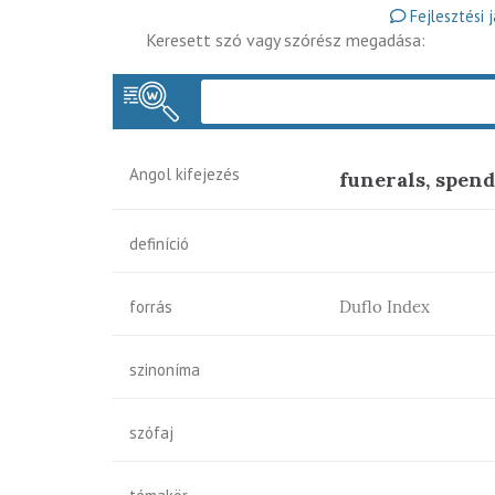
Fejlesztési 
Keresett szó vagy szórész megadása:
Angol kifejezés
funerals, spen
definíció
forrás
Duflo Index
szinoníma
szófaj