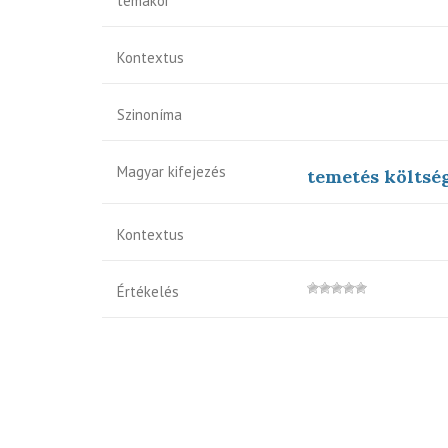
témakör
Kontextus
Szinoníma
Magyar kifejezés
temetés költsé
Kontextus
Értékelés