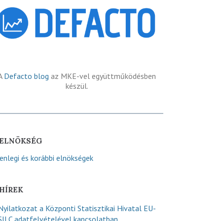
A
Defacto blog
az MKE-vel együttműködésben
készül.
ELNÖKSÉG
lenlegi és korábbi elnökségek
HÍREK
Nyilatkozat a Központi Statisztikai Hivatal EU-
SILC adatfelvételével kapcsolatban