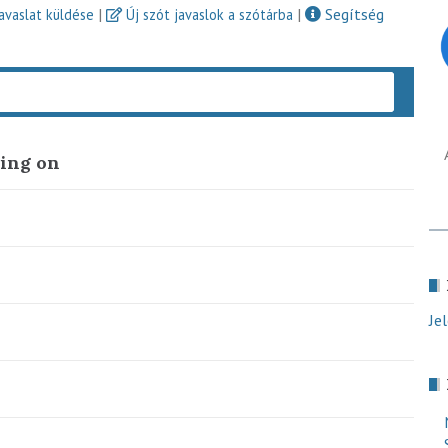
|
|
Segítség
javaslat küldése
Új szót javaslok a szótárba
Keres
ding on
Je