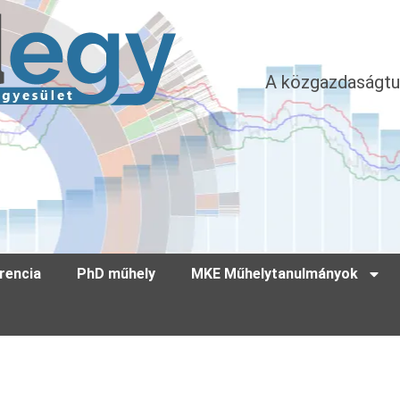
A közgazdaságtu
rencia
PhD műhely
MKE Műhelytanulmányok