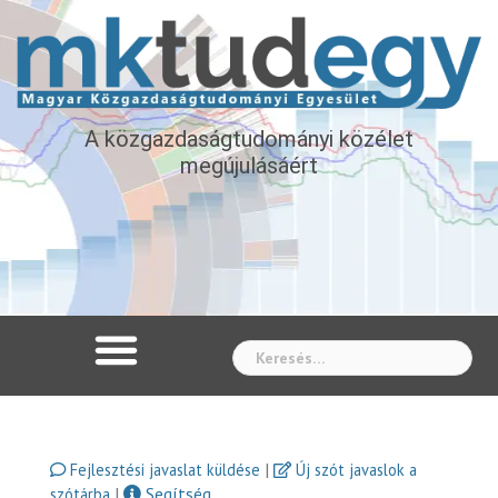
A közgazdaságtudományi közélet
megújulásáért
Whe
|
Fejlesztési javaslat küldése
Új szót javaslok a
|
Segítség
szótárba