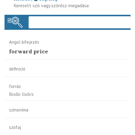
Keresett szó vagy szórész megadása:
Keres
Angol kifejezés
forward price
definíció
forrás
Bodie Index
szinoníma
szófaj