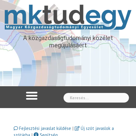
A közgazdaságtudományi közélet
megújulásáért
Whe
|
Fejlesztési javaslat küldése
Új szót javaslok a
|
Segítség
szótárba