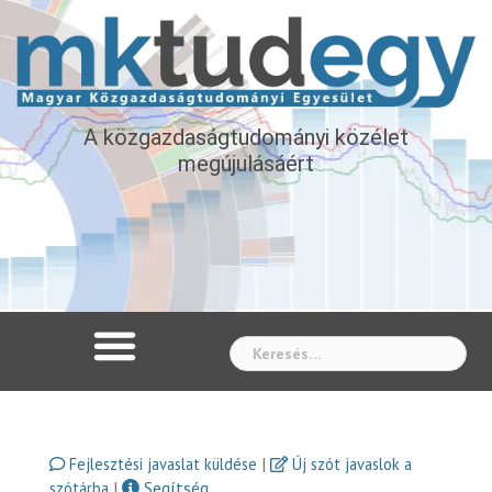
A közgazdaságtudományi közélet
megújulásáért
Whe
|
Fejlesztési javaslat küldése
Új szót javaslok a
|
Segítség
szótárba