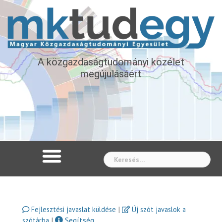
A közgazdaságtudományi közélet
megújulásáért
Whe
|
Fejlesztési javaslat küldése
Új szót javaslok a
|
Segítség
szótárba