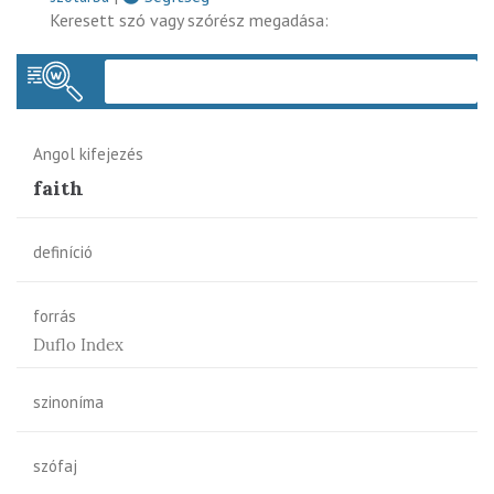
Keresett szó vagy szórész megadása:
Keres
Angol kifejezés
faith
definíció
forrás
Duflo Index
szinoníma
szófaj