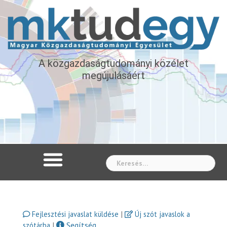
A közgazdaságtudományi közélet
megújulásáért
Whe
|
Fejlesztési javaslat küldése
Új szót javaslok a
|
Segítség
szótárba