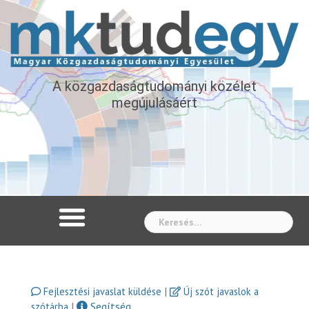
A közgazdaságtudományi közélet
megújulásáért
Whe
|
Fejlesztési javaslat küldése
Új szót javaslok a
|
Segítség
szótárba