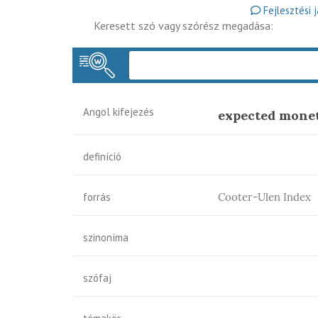
Fejlesztési 
Keresett szó vagy szórész megadása:
Angol kifejezés
expected monet
definíció
forrás
Cooter-Ulen Index
szinoníma
szófaj