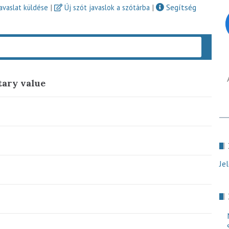
|
|
Segítség
javaslat küldése
Új szót javaslok a szótárba
Keres
ary value
Je