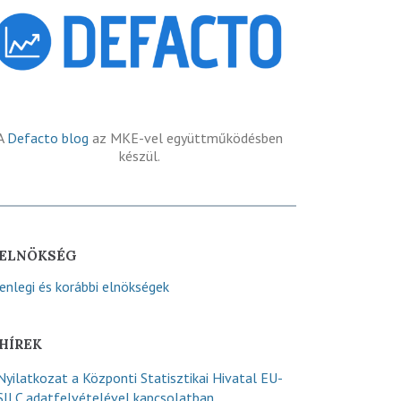
A
Defacto blog
az MKE-vel együttműködésben
készül.
ELNÖKSÉG
lenlegi és korábbi elnökségek
HÍREK
Nyilatkozat a Központi Statisztikai Hivatal EU-
SILC adatfelvételével kapcsolatban