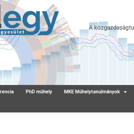
A közgazdaságtu
rencia
PhD műhely
MKE Műhelytanulmányok